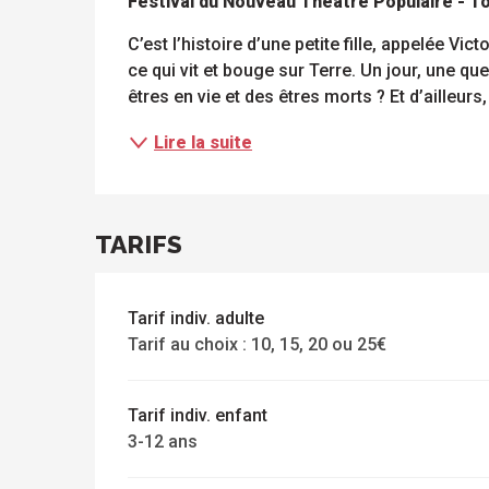
Festival du Nouveau Théâtre Populaire - 
C’est l’histoire d’une petite fille, appelée Vic
ce qui vit et bouge sur Terre. Un jour, une ques
êtres en vie et des êtres morts ? Et d’ailleurs
Lire la suite
TARIFS
ue
 les
s
s
ements
ntes
Tous
Toutes
Tarif indiv. adulte
les
les
Tarif au choix : 10, 15, 20 ou 25€
sites
activités
à
isiter
Tarif indiv. enfant
3-12 ans