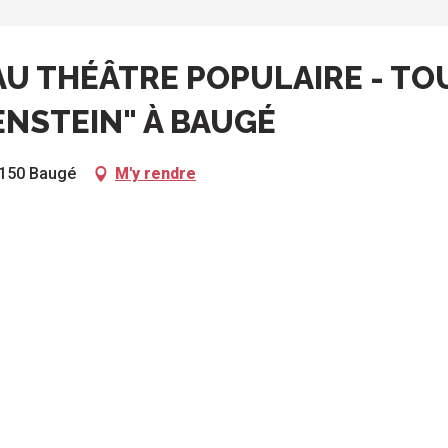
AU THÉÂTRE POPULAIRE - TO
NSTEIN" À BAUGÉ
9150 Baugé
M'y rendre