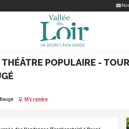
Nou
ournée des Vendanges "Frankenstein" à Baugé
 THÉÂTRE POPULAIRE - TOU
UGÉ
 Baugé
M'y rendre