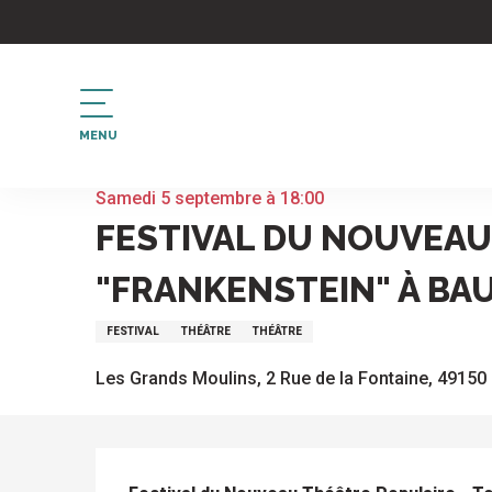
Aller
au
contenu
principal
MENU
Accueil
Festival du Nouveau Théâtre Populaire - T
Samedi 5 septembre à 18:00
FESTIVAL DU NOUVEAU
"FRANKENSTEIN" À BA
FESTIVAL
THÉÂTRE
THÉÂTRE
Les Grands Moulins, 2 Rue de la Fontaine, 49150
DESCRIPTION