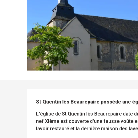
ue
 les
s
s
ements
ntes
Tous
Toutes
les
les
DESCRIPTION
sites
activités
à
St Quentin lès Beaurepaire possède une égl
isiter
L'église de St Quentin lès Beaurepaire date 
nef XIème est couverte d'une fausse voûte 
lavoir restauré et la dernière maison des lav