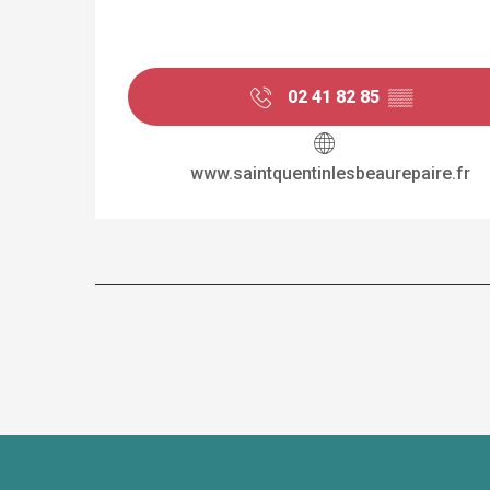
02 41 82 85
▒▒
www.saintquentinlesbeaurepaire.fr