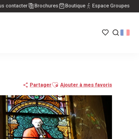
s contacter
Brochures
Boutique
Espace Groupes
Voir les favoris
Recherch
Ajouter aux favoris
Partager
Ajouter à mes favoris