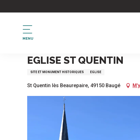
Aller
au
contenu
principal
MENU
Accueil
EGLISE ST QUENTIN
EGLISE ST QUENTIN
SITE ET MONUMENT HISTORIQUES
EGLISE
St Quentin lès Beaurepaire, 49150 Baugé
M'