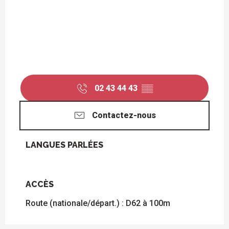
02 43 44 43
▒▒
Contactez-nous
LANGUES PARLÉES
LANGUES PARLÉES
ACCÈS
ACCÈS
Route (nationale/départ.) : D62 à 100m