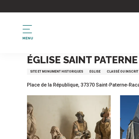
Aller
au
contenu
principal
MENU
Accueil
église Saint Paterne
ÉGLISE SAINT PATERNE
SITE ET MONUMENT HISTORIQUES
EGLISE
CLASSÉ OU INSCRIT
Place de la République, 37370 Saint-Paterne-Rac