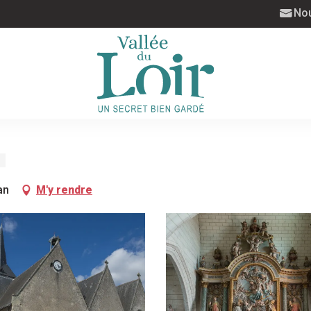
Nou
an
M'y rendre