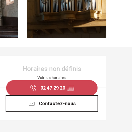
OUVERTURE ET COO
Horaires non définis
Voir les horaires
02 47 29 20
▒▒
Contactez-nous