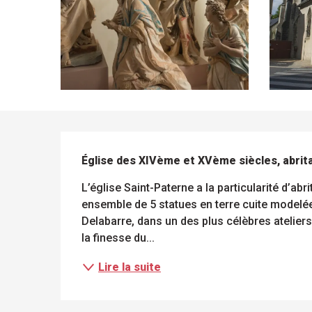
DESCRIPTION
Église des XIVème et XVème siècles, abrit
L’église Saint-Paterne a la particularité d’ab
ue
ensemble de 5 statues en terre cuite modelée
 les
s
Delabarre, dans un des plus célèbres atelier
s
ements
ntes
la finesse du...
Tous
Toutes
les
les
sites
activités
Lire la suite
à
isiter