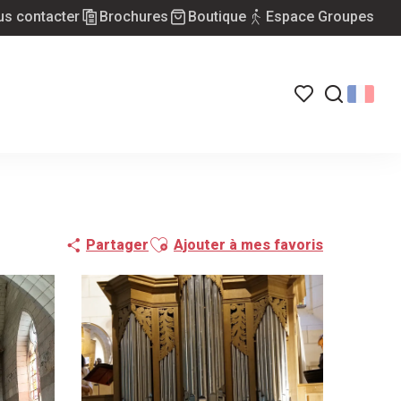
s contacter
Brochures
Boutique
Espace Groupes
Voir les favoris
Recherch
Ajouter aux favoris
Partager
Ajouter à mes favoris