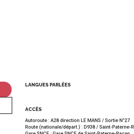
LANGUES PARLÉES
LANGUES PARLÉES
ACCÈS
ACCÈS
Autoroute : A28 direction LE MANS / Sortie N°27
Route (nationale/départ.) : D938 / Saint-Paterne-
Gare SNCF : Gare SNCF de Saint-Paterne-Racan