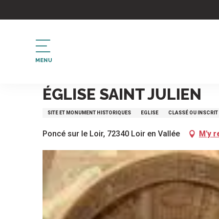
Aller
au
contenu
principal
MENU
Accueil
église Saint Julien
ÉGLISE SAINT JULIEN
SITE ET MONUMENT HISTORIQUES
EGLISE
CLASSÉ OU INSCRIT
Poncé sur le Loir, 72340 Loir en Vallée
M'y r