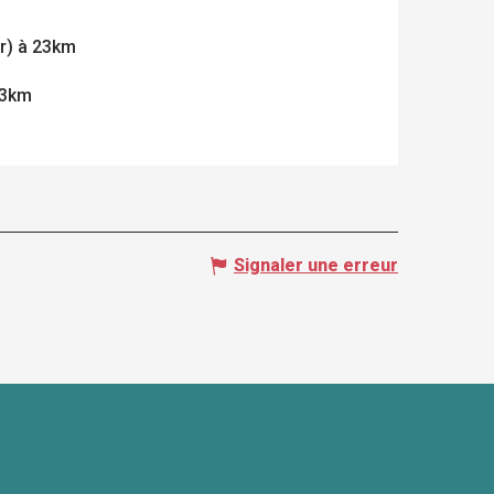
ir) à 23km
23km
Signaler une erreur