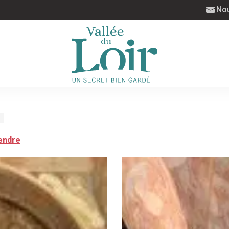
Nou
endre