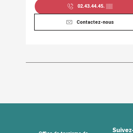
02.43.44.45.
▒▒
Contactez-nous
Suivez