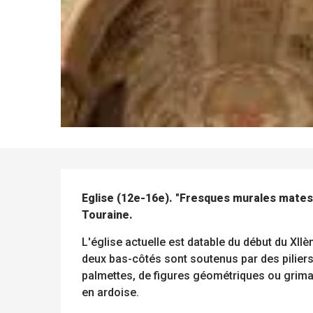
ue
 les
s
s
ements
ntes
DESCRIPTION
Tous
Toutes
les
les
Eglise (12e-16e). "Fresques murales mates à f
sites
activités
Touraine.
à
isiter
L'église actuelle est datable du début du XIIè
deux bas-côtés sont soutenus par des piliers
palmettes, de figures géométriques ou grimaç
en ardoise.