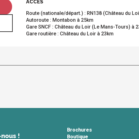
ACCÈS
ACCÈS
Route (nationale/départ.) : RN138 (Château du Lo
Autoroute : Montabon à 25km
Gare SNCF : Château du Loir (Le Mans-Tours) à 
Gare routière : Château du Loir à 23km
Brochures
-nous !
Boutique