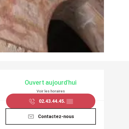
OUVERTURE ET COO
Ouvert aujourd'hui
Voir les horaires
02.43.44.45.
▒▒
Contactez-nous