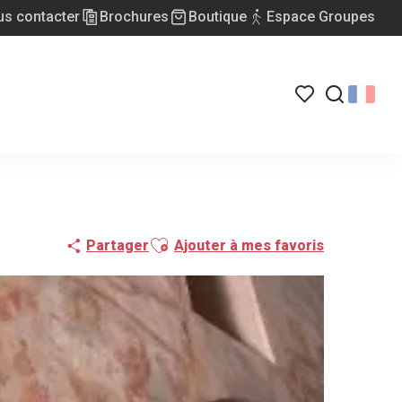
s contacter
Brochures
Boutique
Espace Groupes
Voir les favoris
Recherch
Ajouter aux favoris
Partager
Ajouter à mes favoris