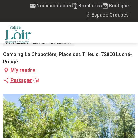
Aller
Nous contacter
Brochures
Boutique
Accueil
Ecolodge au camping de la Chabotière
au
Espace Groupes
contenu
ECOLODGE AU CAMPING DE LA
principal
CHABOTIÈRE
MENU
HÉBERGEMENT INSOLITE
BUNGATOILE
Camping La Chabotière, Place des Tilleuls, 72800 Luché-
Pringé
M'y rendre
Ajouter aux favoris
Partager