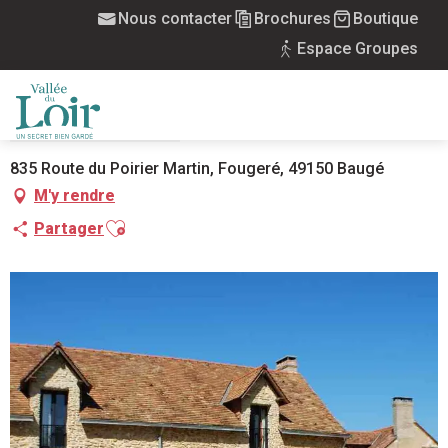
Aller
Nous contacter
Brochures
Boutique
Accueil
Domaine de la Petite Richardière
au
Espace Groupes
contenu
principal
DOMAINE DE LA PETITE RICHARDIÈRE
VILLAGE LOCATIF
MAISON
MENU
835 Route du Poirier Martin, Fougeré, 49150 Baugé
M'y rendre
Ajouter aux favoris
Partager