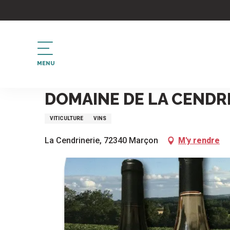
Aller
au
contenu
principal
MENU
Accueil
Domaine de la Cendrinerie
DOMAINE DE LA CENDR
VITICULTURE
VINS
La Cendrinerie, 72340 Marçon
M'y rendre