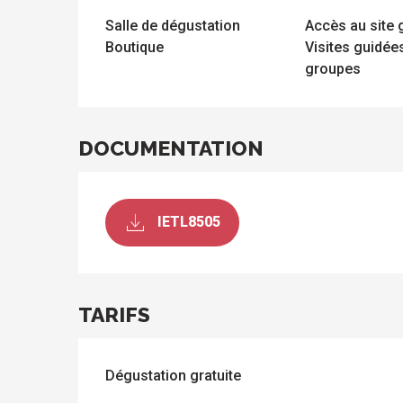
ue
 les
Salle de dégustation
Accès au site g
s
s
ements
Boutique
Visites guidé
ntes
Tous
Toutes
groupes
les
les
sites
activités
à
isiter
DOCUMENTATION
IETL8505
TARIFS
Dégustation gratuite
s