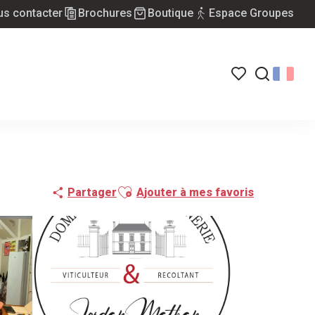
s contacter
Brochures
Boutique
Espace Groupes
Voir les favoris
Recherch
Ajouter aux favoris
Partager
Ajouter à mes favoris