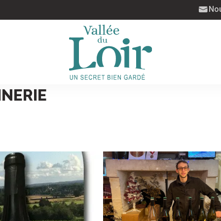
Nou
INERIE