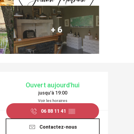
+ 6
OUVERTURE ET COO
Ouvert aujourd'hui
jusqu'à 19:00
Voir les horaires
06 88 11 41
▒▒
Contactez-nous