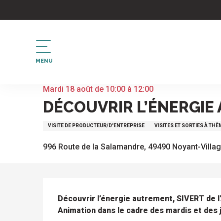
Aller
au
contenu
principal
MENU
Accueil
Découvrir l’énergie autrement
Mardi 18 août de 10:00 à 12:00
DÉCOUVRIR L’ÉNERGIE
VISITE DE PRODUCTEUR/D'ENTREPRISE
VISITES ET SORTIES À TH
996 Route de la Salamandre, 49490 Noyant-Villa
DESCRIPTION
Découvrir l’énergie autrement, SIVERT de l
Animation dans le cadre des mardis et des j