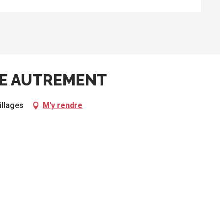
IE AUTREMENT
illages
M'y rendre