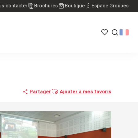
s contacter
Brochures
Boutique
Espace Groupes
Voir les favoris
Recherch
Ajouter aux favoris
Partager
Ajouter à mes favoris