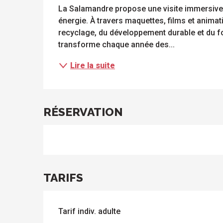
La Salamandre propose une visite immersiv
énergie. À travers maquettes, films et animati
recyclage, du développement durable et du fo
transforme chaque année des...
Lire la suite
ue
 les
RÉSERVATION
s
s
ements
ntes
Tous
Toutes
les
les
sites
activités
à
isiter
TARIFS
Tarif indiv. adulte