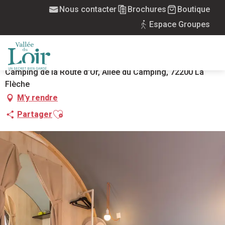
Aller
Nous contacter
Brochures
Boutique
Accueil
Coco Sweet
au
Espace Groupes
contenu
COCO SWEET
principal
HÉBERGEMENT INSOLITE
BUNGATOILE
MENU
Camping de la Route d'Or, Allée du Camping, 72200 La
Flèche
M'y rendre
Ajouter aux favoris
Partager