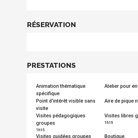
RÉSERVATION
PRESTATIONS
ue
 les
s
Animation thématique
Atelier pour e
s
ements
ntes
spécifique
Tous
Toutes
les
les
Point d'intérêt visible sans
Aire de pique 
sites
activités
visite
à
isiter
Visites pédagogiques
Visites libres
groupes
1h15
1h15
Visites guidées groupes
Boutique