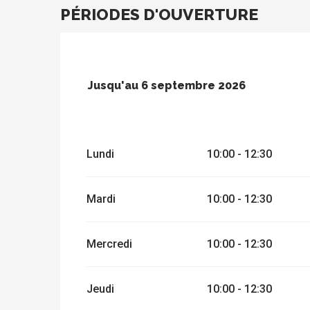
PÉRIODES D'OUVERTURE
Jusqu'au
6 septembre 2026
Du
8 avril 2026
au
26 juin 2026
Lundi
10:00 - 12:30
Du
7 septembre 2026
au
1 novembre 2
Mardi
10:00 - 12:30
Mercredi
10:00 - 12:30
Jeudi
10:00 - 12:30