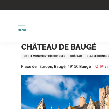
Aller
au
contenu
principal
MENU
Accueil
Château de Baugé
CHÂTEAU DE BAUGÉ
SITE ET MONUMENT HISTORIQUES
CHÂTEAU
CLASSÉ OU INSCR
Place de l'Europe, Baugé, 49150 Baugé
M'y 