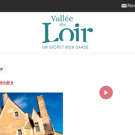
Nou
IT
rendre