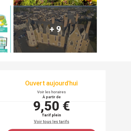
+ 9
OUVERTURE ET COO
Ouvert aujourd'hui
Voir les horaires
À partir de
9,50 €
Tarif plein
Voir tous les tarifs