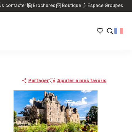
s contacter
Brochures
Boutique
Espace Groupes
Voir les favoris
Recherch
Ajouter aux favoris
Partager
Ajouter à mes favoris