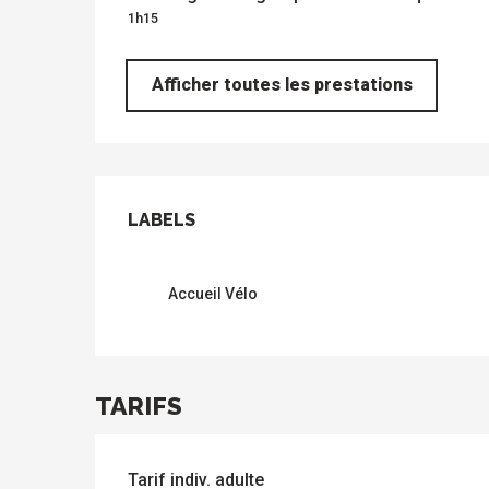
1h15
Afficher toutes les prestations
OFFRES DE PRES
LABELS
LABELS
Accueil Vélo
s
TARIFS
Tarif indiv. adulte