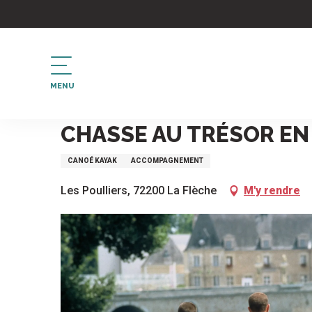
Aller
au
contenu
principal
MENU
Accueil
Chasse au trésor en famille
CHASSE AU TRÉSOR EN
CANOÉ KAYAK
ACCOMPAGNEMENT
Les Poulliers, 72200 La Flèche
M'y rendre