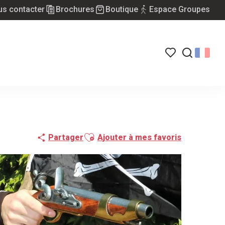
s contacter
Brochures
Boutique
Espace Groupes
Voir les favoris
Recherch
Ajouter aux favoris
Partager
Ajouter à mes favoris