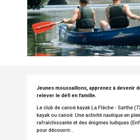
DESCRIPTION
Jeunes moussaillons, apprenez à devenir de v
relever le défi en famille.
Le club de canoë kayak La Flèche - Sarthe (72
ue
kayak ou canoë. Une activité nautique en plei
 les
rafraîchissante et des énigmes ludiques (Enfa
s
s
ements
pour découvrir...
ntes
Tous
Toutes
les
les