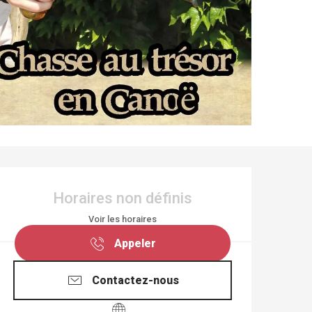
OUVERTURE ET COO
Horaires non définis
Voir les horaires
Appeler
Contactez-nous