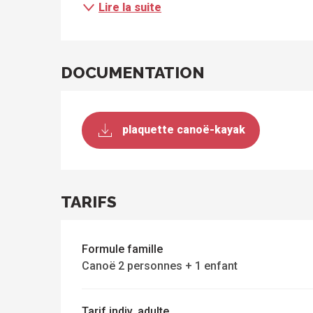
Lire la suite
sites
activités
à
isiter
DOCUMENTATION
plaquette canoë-kayak
TARIFS
s
Formule famille
Canoë 2 personnes + 1 enfant
Tarif indiv. adulte