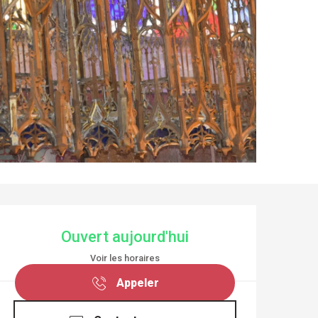
OUVERTURE ET COO
Ouvert aujourd'hui
Voir les horaires
Appeler