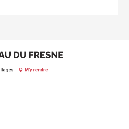
AU DU FRESNE
illages
M'y rendre