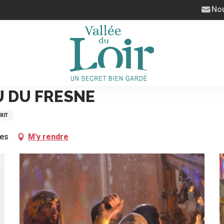
Nou
 DU FRESNE
RIT
ges
M'y rendre