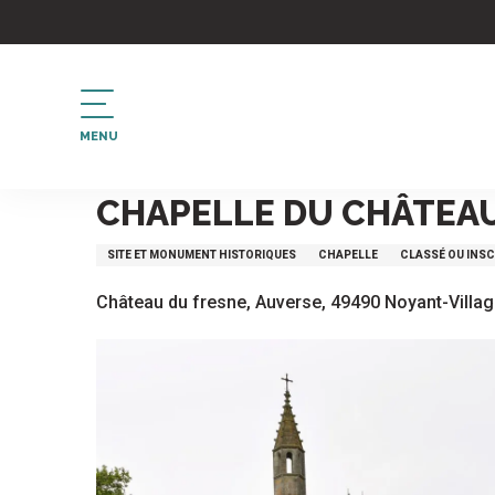
Aller
au
contenu
principal
MENU
Accueil
CHAPELLE DU CHÂTEAU DU FRESNE
CHAPELLE DU CHÂTEAU
SITE ET MONUMENT HISTORIQUES
CHAPELLE
CLASSÉ OU INSC
Château du fresne, Auverse, 49490 Noyant-Villa