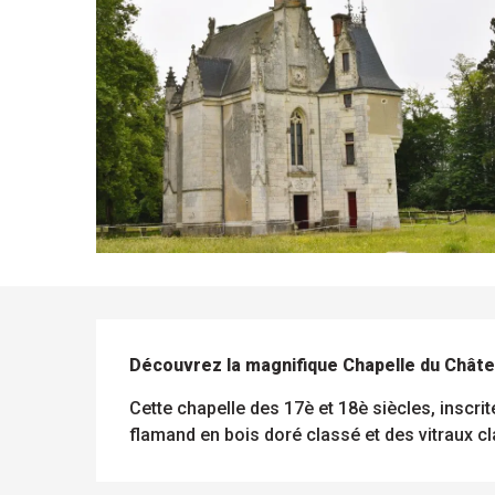
ue
 les
s
s
ements
ntes
DESCRIPTION
Tous
Toutes
les
les
Découvrez la magnifique Chapelle du Chât
sites
activités
à
isiter
Cette chapelle des 17è et 18è siècles, inscri
flamand en bois doré classé et des vitraux c