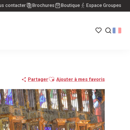
s contacter
Brochures
Boutique
Espace Groupes
Voir les favoris
Recherch
Ajouter aux favoris
Partager
Ajouter à mes favoris