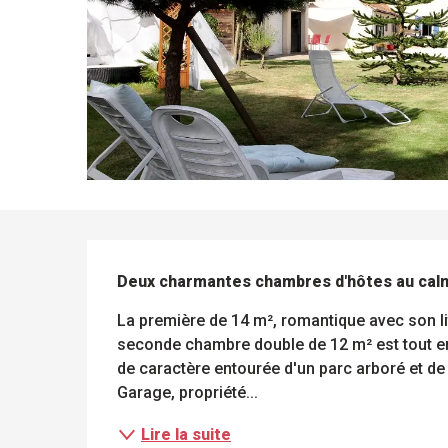
DESCRIPTION
Deux charmantes chambres d'hôtes au calme
ue
La première de 14 m², romantique avec son lit
 les
s
seconde chambre double de 12 m² est tout en
s
ements
ntes
de caractère entourée d'un parc arboré et de s
Tous
Toutes
les
les
Garage, propriété...
sites
activités
à
Lire la suite
isiter