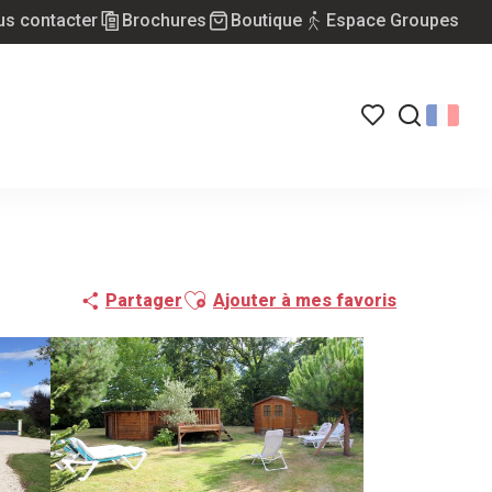
s contacter
Brochures
Boutique
Espace Groupes
Voir les favoris
Recherch
Ajouter aux favoris
Partager
Ajouter à mes favoris