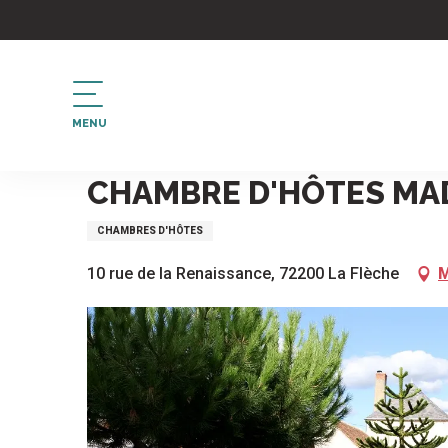
Aller
au
contenu
principal
MENU
Accueil
Chambre d'hôtes Madame Rapicault
CHAMBRE D'HÔTES MA
CHAMBRES D'HÔTES
10 rue de la Renaissance, 72200 La Flèche
M