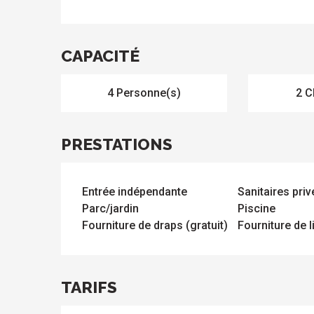
CAPACITÉ
4 Personne(s)
2 C
PRESTATIONS
s
Entrée indépendante
Sanitaires priv
Parc/jardin
Piscine
Fourniture de draps (gratuit)
Fourniture de l
TARIFS