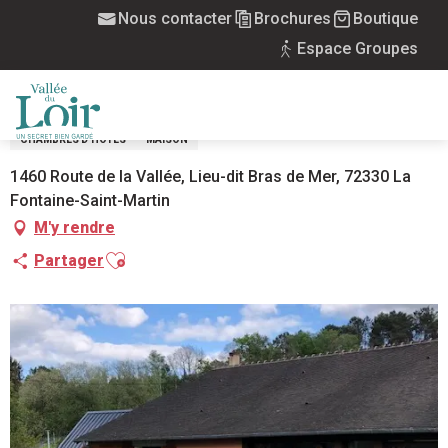
Aller
Nous contacter
Brochures
Boutique
Accueil
Chambre d'hôtes familiale Bras de mer
au
Espace Groupes
contenu
CHAMBRE D'HÔTES FAMILIALE BRAS DE
principal
MER
MENU
CHAMBRES D'HÔTES
MAISON
1460 Route de la Vallée, Lieu-dit Bras de Mer, 72330 La
Fontaine-Saint-Martin
M'y rendre
Ajouter aux favoris
Partager