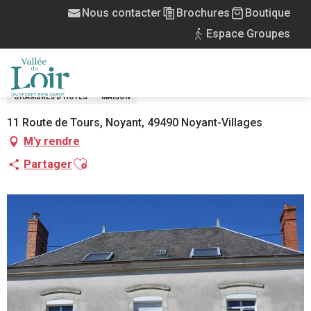
Aller
Nous contacter
Brochures
Boutique
Accueil
Chambre d'hôtes Chez Awa et Samuel
au
Espace Groupes
contenu
CHAMBRE D'HÔTES CHEZ AWA ET
principal
SAMUEL
MENU
CHAMBRES D'HÔTES
MAISON
11 Route de Tours, Noyant, 49490 Noyant-Villages
M'y rendre
Ajouter aux favoris
Partager