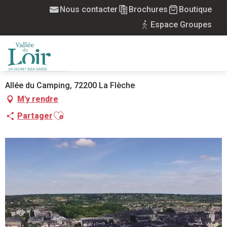
Aller
Nous contacter
Brochures
Boutique
Accueil
Camping La Route d'Or
au
Espace Groupes
contenu
principal
CAMPING LA ROUTE D'OR
CAMP DE TOURISME
MENU
Allée du Camping, 72200 La Flèche
M'y rendre
Ajouter aux favoris
Partager