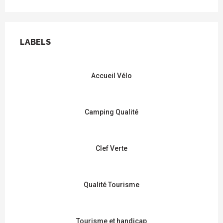
OFFRES DE PRESTATIONS
LABELS
LABELS
Accueil Vélo
Camping Qualité
Clef Verte
Qualité Tourisme
Tourisme et handicap