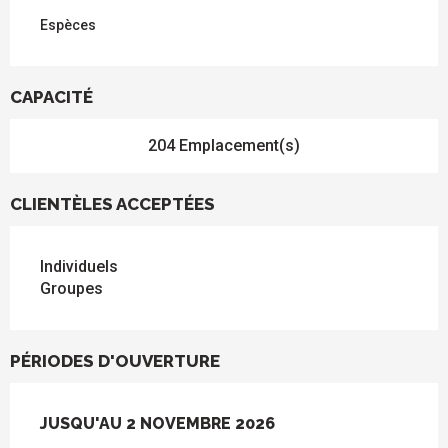
Espèces
CAPACITÉ
204 Emplacement(s)
CLIENTÈLES ACCEPTÉES
Individuels
Groupes
PÉRIODES D'OUVERTURE
DU
JUSQU'AU
28 MARS 2026
2 NOVEMBRE 2026
AU
2 NOVEMBRE 2026