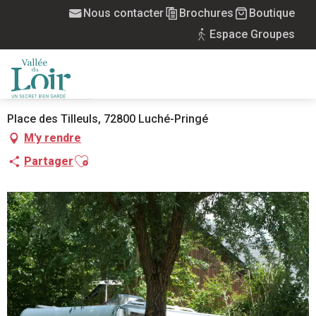
Aller
Nous contacter
Brochures
Boutique
Accueil
Camping La Chabotière
au
Espace Groupes
contenu
principal
CAMPING LA CHABOTIÈRE
CAMP DE TOURISME
MENU
Place des Tilleuls, 72800 Luché-Pringé
M'y rendre
Ajouter aux favoris
Partager