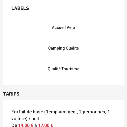
OFFRES DE PRESTATIONS
LABELS
LABELS
Accueil Vélo
Camping Qualité
Qualité Tourisme
TARIFS
Forfait de base (1emplacement, 2 personnes, 1
voiture) / nuit
De
14,00 €
à
17,00 €