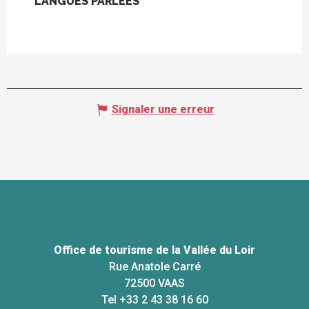
LANGUES PARLÉES
LANGUES PARLÉES
Signaler une erreur
Office de tourisme de la Vallée du Loir
Rue Anatole Carré
72500 VAAS
Tel +33 2 43 38 16 60