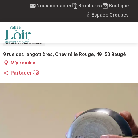
Aller
Nous contacter
Brochures
Boutique
Accueil
Boule de fort La Fraternité à Cheviré le Rouge
au
Espace Groupes
contenu
BOULE DE FORT LA FRATERNITÉ À
principal
CHEVIRÉ LE ROUGE
MENU
BOULE DE FORT/SABLE
9 rue des langottières, Cheviré le Rouge, 49150 Baugé
M'y rendre
Ajouter aux favoris
Partager