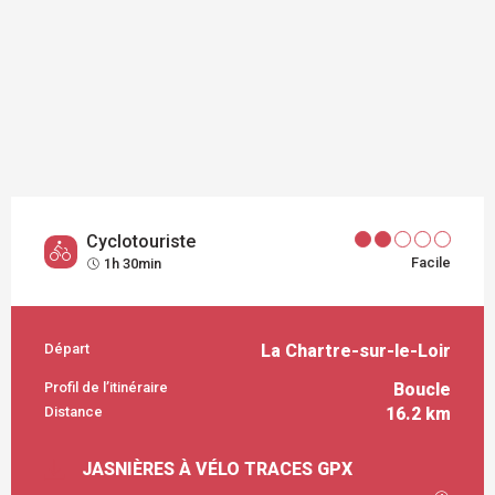
Cyclotouriste
Facile
1h 30min
Départ
La Chartre-sur-le-Loir
INFORMATIONS PRATIQUES
Profil de l’itinéraire
Boucle
Distance
16.2 km
DOCUMENTATION
JASNIÈRES À VÉLO TRACES GPX