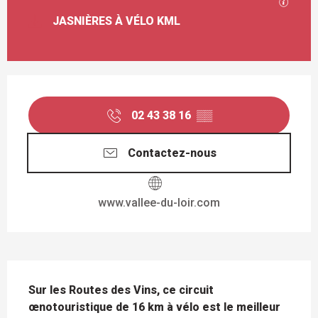
SECTI
JASNIÈRES À VÉLO KML
OUVERTURE ET COORDONNÉES
02 43 38 16
▒▒
Contactez-nous
www.vallee-du-loir.com
DESCRIPTION
Sur les Routes des Vins, ce circuit 
œnotouristique de 16 km à vélo est le meilleur 