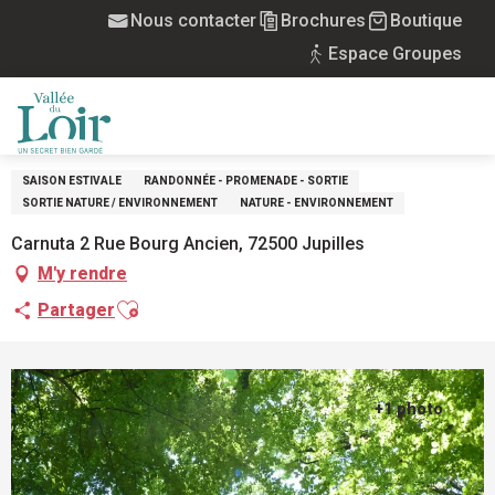
Aller
Nous contacter
Brochures
Boutique
Accueil
Balade ONF "Arbres, apprenez à les reconnaître"
au
Espace Groupes
contenu
Mercredi 26 août de 10:30 à 12:30
principal
BALADE ONF "ARBRES, APPRENEZ À LES
RECONNAÎTRE"
MENU
SAISON ESTIVALE
RANDONNÉE - PROMENADE - SORTIE
SORTIE NATURE / ENVIRONNEMENT
NATURE - ENVIRONNEMENT
Carnuta 2 Rue Bourg Ancien, 72500 Jupilles
M'y rendre
Ajouter aux favoris
Partager
+1 photo