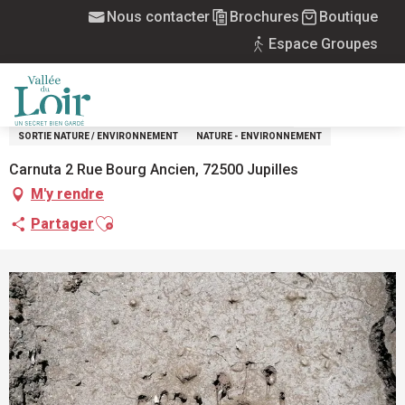
Aller
Nous contacter
Brochures
Boutique
Accueil
Balade famille "Pistes et indices"
au
Espace Groupes
contenu
Mercredi 26 août de 10:30 à 12:30
principal
BALADE FAMILLE "PISTES ET INDICES"
SAISON ESTIVALE
RANDONNÉE - PROMENADE - SORTIE
MENU
SORTIE NATURE / ENVIRONNEMENT
NATURE - ENVIRONNEMENT
Carnuta 2 Rue Bourg Ancien, 72500 Jupilles
M'y rendre
Ajouter aux favoris
Partager