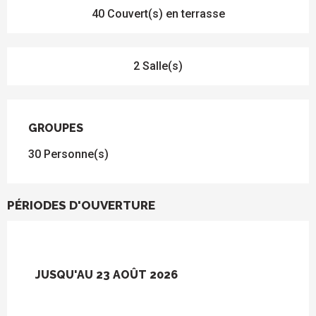
40 Couvert(s) en terrasse
2 Salle(s)
GROUPES
GROUPES
30 Personne(s)
PÉRIODES D'OUVERTURE
JUSQU'AU
23 AOÛT 2026
DU
1 JANVIER 2026
AU
15 FÉVRIER
2026