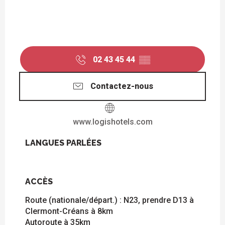
02 43 45 44
▒▒
Contactez-nous
www.logishotels.com
LANGUES PARLÉES
LANGUES PARLÉES
ACCÈS
ACCÈS
Route (nationale/départ.) : N23, prendre D13 à
Clermont-Créans à 8km
Autoroute à 35km