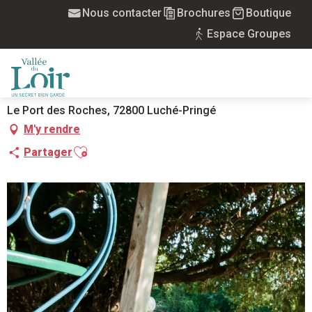
Aller
Nous contacter
Brochures
Boutique
Accueil
Auberge du Port des Roches
au
Espace Groupes
contenu
principal
AUBERGE DU PORT DES ROCHES
RESTAURANT GASTRONOMIQUE - CUISINE RAFFINÉE
HÔTEL RESTAURANT
MENU
Le Port des Roches, 72800 Luché-Pringé
M'y rendre
Ajouter aux favoris
Partager