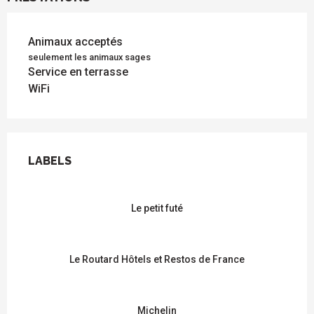
Animaux acceptés
seulement les animaux sages
Service en terrasse
WiFi
OFFRES DE PRESTATIONS
LABELS
LABELS
Le petit futé
Le Routard Hôtels et Restos de France
Michelin