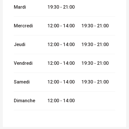
Mardi
19:30 - 21:00
DU
16 FÉVRIER 2026
AU
3 MARS 2026
DU
24 AOÛT 2026
AU
2 SEPTEMBRE
Mercredi
12:00 - 14:00
19:30 - 21:00
2026
DU
3 SEPTEMBRE 2026
AU
31
DÉCEMBRE 2026
Jeudi
12:00 - 14:00
19:30 - 21:00
Vendredi
12:00 - 14:00
19:30 - 21:00
Samedi
12:00 - 14:00
19:30 - 21:00
Dimanche
12:00 - 14:00