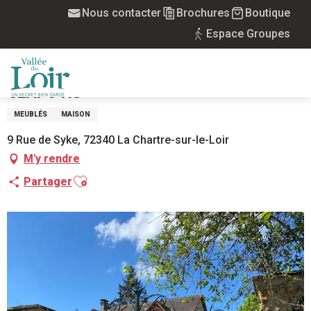
Aller
Nous contacter
Brochures
Boutique
Accueil
Au Bord de l'eau, la maison du clapotis
au
Espace Groupes
contenu
principal
AU BORD DE L'EAU, LA MAISON DU
CLAPOTIS
MENU
MEUBLÉS
MAISON
9 Rue de Syke, 72340 La Chartre-sur-le-Loir
M'y rendre
Ajouter aux favoris
Partager