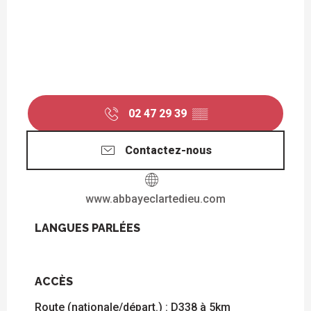
02 47 29 39
▒▒
Contactez-nous
www.abbayeclartedieu.com
LANGUES PARLÉES
LANGUES PARLÉES
ACCÈS
ACCÈS
Route (nationale/départ.) : D338 à 5km